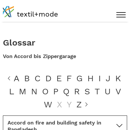
textil+mode
Glossar
Von Accord bis Zippergarage
A
B
C
D
E
F
G
H
I
J
K
L
M
N
O
P
Q
R
S
T
U
V
W
X
Y
Z
Accord on fire and building safety in
Bangladesh