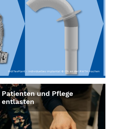
IndiTexPlant - individuelles Implantat © ITA an der RWTH Aachen
Patienten und Pflege
entlasten