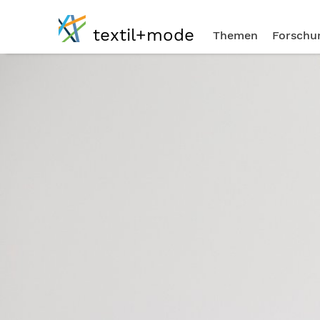
textil+mode
Themen
Forschu