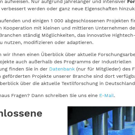
n aufweisen. Nur aufgrund jahrelanger und intensiver
Fo
d verbessert werden oder ganz neue Eigenschaften hinz
 laufenden und einigen 1 000 abgeschlossenen Projekten f
n Kooperation mit kleinen und mittleren Unternehmen der
ranchen ständig Möglichkeiten, das innovative Hightech-
nutzen, modifizieren oder adaptieren.
en wir Ihnen einen Überblick über aktuelle Forschungsarb
Projekte auch außerhalb des Programms der Industriellen
ng finden Sie in der
Datenbank
(nur für Mitglieder) des F
 geförderten Projekte unserer Branche sind dort verfügba
erblick über die aktuelle Textilforschung in Deutschland
naus Fragen? Dann schreiben Sie uns eine
E-Mail
.
hlossene