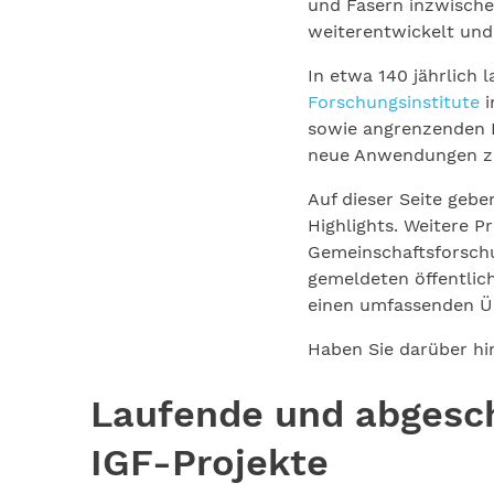
und Fasern inzwische
weiterentwickelt un
In etwa 140 jährlich
Forschungsinstitute
i
sowie angrenzenden B
neue Anwendungen zu 
Auf dieser Seite geb
Highlights. Weitere 
Gemeinschaftsforschu
gemeldeten öffentlich
einen umfassenden Üb
Haben Sie darüber hi
Laufende und abgesc
IGF-Projekte