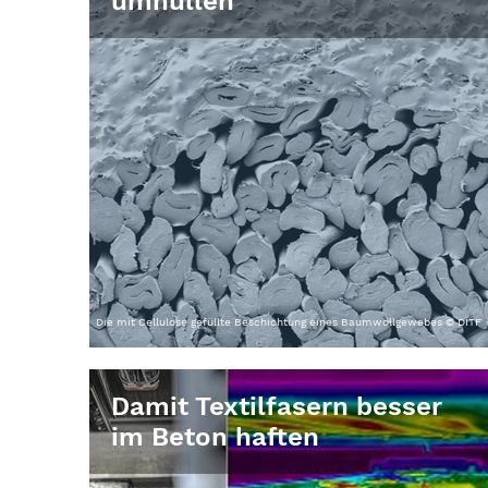
umhüllen
Die mit Cellulose gefüllte Beschichtung eines Baumwollgewebes © DITF
Damit Textilfasern besser
im Beton haften