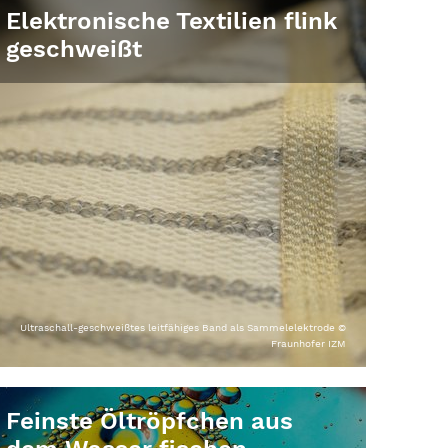
Elektronische Textilien flink
geschweißt
Ultraschall-geschweißtes leitfähiges Band als Sammelelektrode ©
Fraunhofer IZM
Feinste Öltröpfchen aus