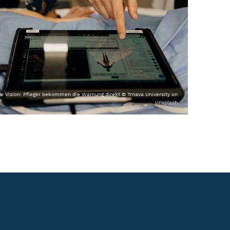
ie Vision: Pfleger bekommen die Warnung direkt © Trnava University on
Unsplash