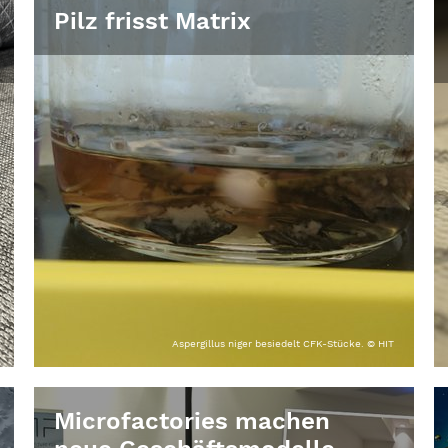
Pilz frisst Matrix
Aspergillus niger besiedelt CFK-Stücke. © HIT
Microfactories machen