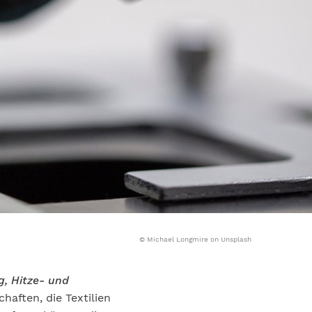
© Michael Longmire on Unsplash
g, Hitze- und
haften, die Textilien