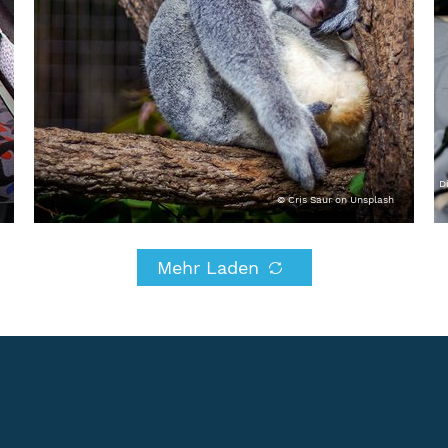
D
© Cris Saur on Unsplash
Mehr Laden