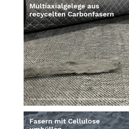
Multiaxialgelege aus
recycelten Carbonfasern
Tape und Multiaxialgelege aus recycelten Carbonfasern © ITA Aachen
Fasern mit Cellulose