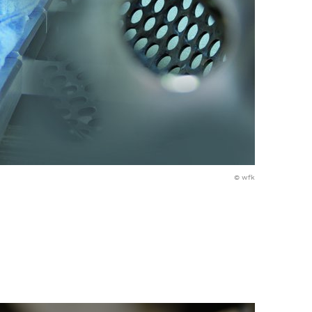
© wfk