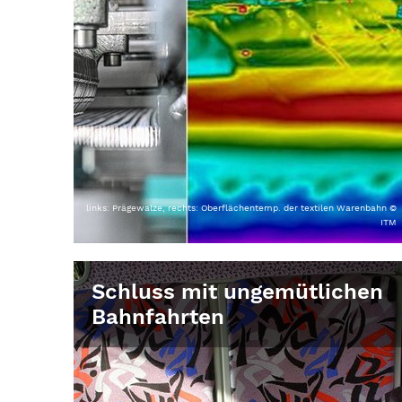
links: Prägewalze, rechts: Oberflächentemp. der textilen Warenbahn ©
ITM
Schluss mit ungemütlichen
Bahnfahrten