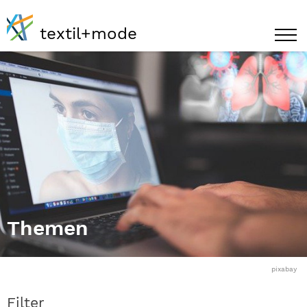
textil+mode
Themen
pixabay
Filter