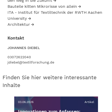
den Weg in die Zukunft
Bauteile kitten Mikrorisse von allein
ITA - Institut für Textiltechnik der RWTH Aachen
University
Architektur
Kontakt
JOHANNES DIEBEL
03072622040
jdiebel@textilforschung.de
Finden Sie hier weitere interessante
Inhalte
03.06.2026
Artikel
Innovationen zum Anfassen: