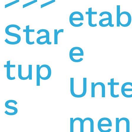
etab
Star
e
tup
Unt
s
men