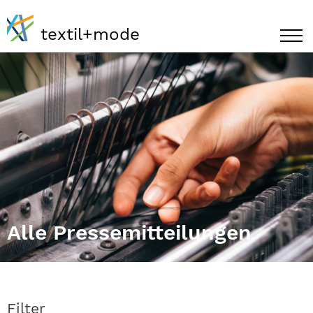
textil+mode
Alle Pressemitteilungen
Filter