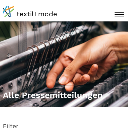
textil+mode
Alle Pressemitteilungen
Filter