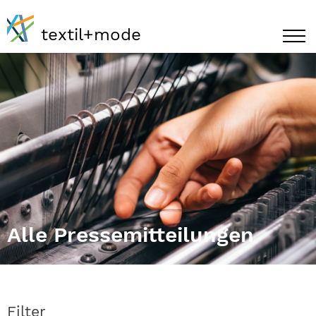
textil+mode
Alle Pressemitteilungen
Filter