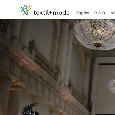
textil+mode
Topics
R & D
Ab