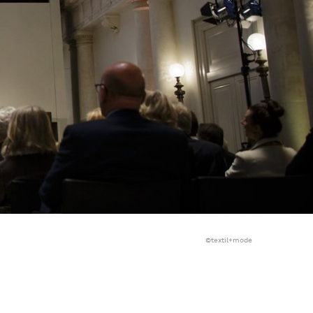
©textil+mode