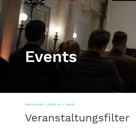
Events
textil+mode
About us
Events
Veranstaltungsfilter