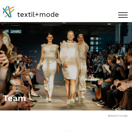
textil+mode
Team
©textil+mode